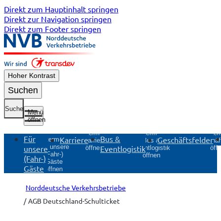
Direkt zum Hauptinhalt springen
Direkt zur Navigation springen
Direkt zum Footer springen
Hoher Kontrast
Suchen
Suche
Menü
öffnen
Untermenü
Unter
Untermenü
Für
Bus &
Karriere
Geschäftsfelder
Untermenü
Karriere
Geschäft
Bus &
Für unsere
unsere
Eventlogistik
öffnen
öff
Eventlogistik
(Fahr-)
öffnen
(Fahr-)
Gäste
Gäste
öffnen
Norddeutsche Verkehrsbetriebe
AGB Deutschland-Schulticket