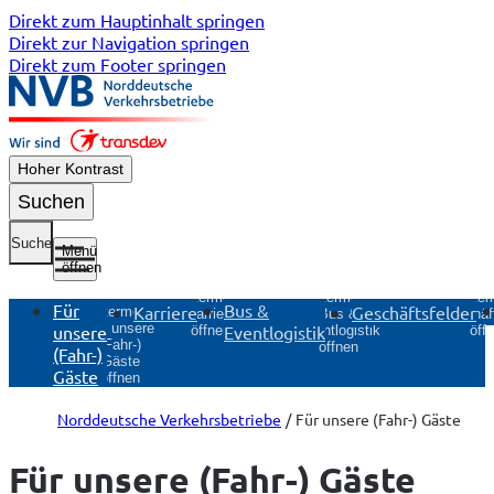
Direkt zum Hauptinhalt springen
Direkt zur Navigation springen
Direkt zum Footer springen
Hoher Kontrast
Suchen
Suche
Menü
öffnen
Untermenü
Unter
Untermenü
Für
Bus &
Karriere
Geschäftsfelder
Untermenü
Karriere
Geschäft
Bus &
Für unsere
unsere
Eventlogistik
öffnen
öff
Eventlogistik
(Fahr-)
öffnen
(Fahr-)
Gäste
Gäste
öffnen
Norddeutsche Verkehrsbetriebe
Für unsere (Fahr-) Gäste
Für unsere (Fahr-) Gäste