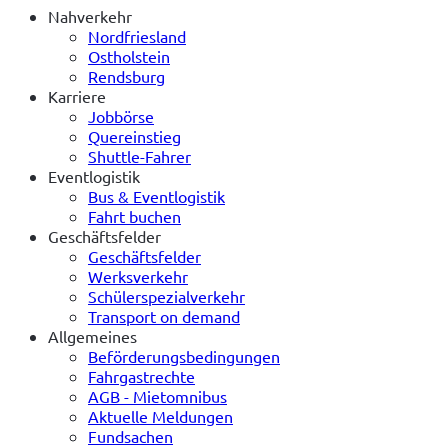
Nahverkehr
Nordfriesland
Ostholstein
Rendsburg
Karriere
Jobbörse
Quereinstieg
Shuttle-Fahrer
Eventlogistik
Bus & Eventlogistik
Fahrt buchen
Geschäftsfelder
Geschäftsfelder
Werksverkehr
Schülerspezialverkehr
Transport on demand
Allgemeines
Beförderungsbedingungen
Fahrgastrechte
AGB - Mietomnibus
Aktuelle Meldungen
Fundsachen