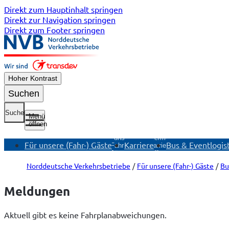
Direkt zum Hauptinhalt springen
Direkt zur Navigation springen
Direkt zum Footer springen
Hoher Kontrast
Suchen
Suche
Menü
öffnen
Untermenü
Für unsere
Untermenü
Für unsere (Fahr-) Gäste
Karriere
Bus & Eventlogist
(Fahr-)
Karriere
E
Gäste
öffnen
öffnen
Norddeutsche Verkehrsbetriebe
Für unsere (Fahr-) Gäste
Bu
Meldungen
Aktuell gibt es keine Fahrplanabweichungen.