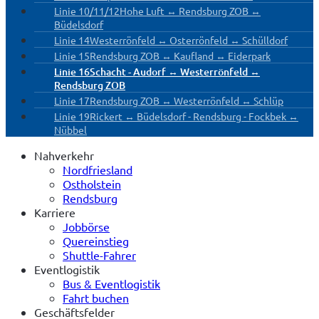
Linie 10/11/12
Hohe Luft ↔ Rendsburg ZOB ↔
Büdelsdorf
Linie 14
Westerrönfeld ↔ Osterrönfeld ↔ Schülldorf
Linie 15
Rendsburg ZOB ↔ Kaufland ↔ Eiderpark
Linie 16
Schacht - Audorf ↔ Westerrönfeld ↔
Rendsburg ZOB
Linie 17
Rendsburg ZOB ↔ Westerrönfeld ↔ Schlüp
Linie 19
Rickert ↔ Büdelsdorf - Rendsburg - Fockbek ↔
Nübbel
Nahverkehr
Nordfriesland
Ostholstein
Rendsburg
Karriere
Jobbörse
Quereinstieg
Shuttle-Fahrer
Eventlogistik
Bus & Eventlogistik
Fahrt buchen
Geschäftsfelder