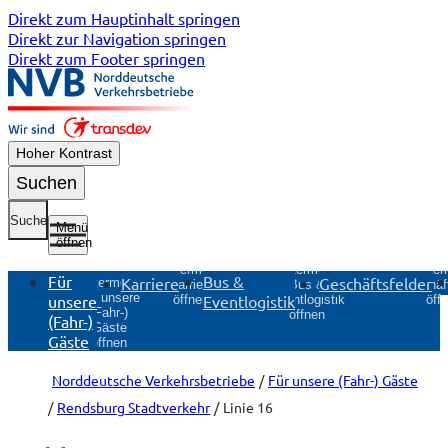
Direkt zum Hauptinhalt springen
Direkt zur Navigation springen
Direkt zum Footer springen
Hoher Kontrast
Suchen
Suche
Menü
öffnen
Untermenü
Unter
Untermenü
Für
Bus &
Karriere
Geschäftsfelder
Untermenü
Karriere
Geschäft
Bus &
Für unsere
unsere
Eventlogistik
öffnen
öff
Eventlogistik
(Fahr-)
öffnen
(Fahr-)
Gäste
Gäste
öffnen
Norddeutsche Verkehrsbetriebe
Für unsere (Fahr-) Gäste
Rendsburg Stadtverkehr
Linie 16