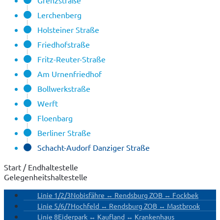
Grenzstraße
Lerchenberg
Holsteiner Straße
Friedhofstraße
Fritz-Reuter-Straße
Am Urnenfriedhof
Bollwerkstraße
Werft
Floenbarg
Berliner Straße
Schacht-Audorf Danziger Straße
Start / Endhaltestelle
Gelegenheitshaltestelle
Linie 1/2/3
Nobisfähre ↔ Rendsburg ZOB ↔ Fockbek
Linie 5/6/7
Hochfeld ↔ Rendsburg ZOB ↔ Mastbrook
Linie 8
Eiderpark ↔ Kaufland ↔ Krankenhaus