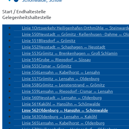
Start / Endhaltestelle
Gelegenheitshaltestelle
Linie 1
Ortsverkehr Heiligenhafen Orthmühle ↔ Steinward
Linie 550
Neustadt ↔ Grömitz - Kellenhusen - Dahme ↔ Ol
Linie 551
Bliesdorf ↔ Grömitz
Linie 552
Neustadt ↔ Schashagen ↔ Neustadt
Linie 553
Grömitz ↔ Brenkenhagen ↔ Groß Schlamin
Linie 554
Grube ↔ Riepsdorf ↔ Süssau
Linie 555
Cismar ↔ Grömitz
Linie 556
Lensahn ↔ Kabelhorst ↔ Lensahn
Linie 557
Grömitz ↔ Lensahn ↔ Oldenburg
Linie 558
Grömitz ↔ Lensterstrand ↔ Grömitz
Linie 559
Lensahn ↔ Riepsdorf - Cismar ↔ Lensahn
Linie 560
Neustadt ↔ Lensahn ↔ Oldenburg
Linie 561
Kaköhl ↔ Hansühn ↔ Schönwalde
Linie 562
Oldenburg ↔ Hansühn ↔ Schönwalde
Linie 563
Oldenburg ↔ Lensahn ↔ Kaköhl
Linie 565
Lensahn ↔ Kabelhorst ↔ Oldenburg