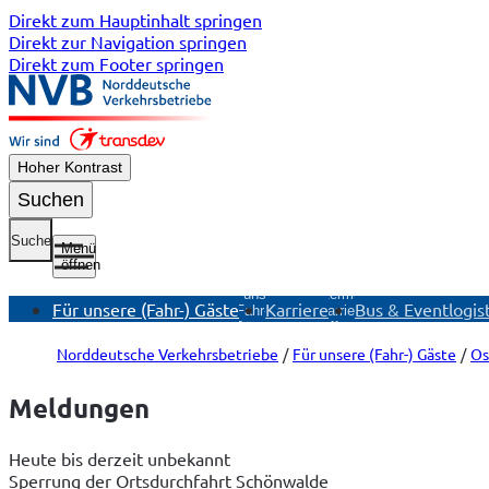
Direkt zum Hauptinhalt springen
Direkt zur Navigation springen
Direkt zum Footer springen
Hoher Kontrast
Suchen
Suche
Menü
öffnen
Untermenü
Für unsere
Untermenü
Für unsere (Fahr-) Gäste
Karriere
Bus & Eventlogist
(Fahr-)
Karriere
E
Gäste
öffnen
öffnen
Norddeutsche Verkehrsbetriebe
Für unsere (Fahr-) Gäste
Os
Meldungen
Heute bis derzeit unbekannt
Sperrung der Ortsdurchfahrt Schönwalde