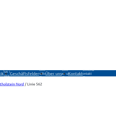
Untermenü
Untermenü
Untermenü
Untermenü
Bus &
ik
Geschäftsfelder
Über uns
Kontakt
Geschäftsfelder
Über uns
Kontakt
ventlogistik
öffnen
öffnen
öffnen
öffnen
tholstein Nord
Linie 562