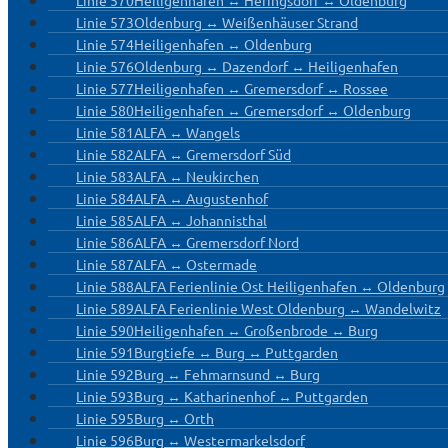
Linie 570
Heiligenhafen ↔ Heringsdorf ↔ Oldenburg
Linie 573
Oldenburg ↔ Weißenhäuser Strand
Linie 574
Heiligenhafen ↔ Oldenburg
Linie 576
Oldenburg ↔ Dazendorf ↔ Heiligenhafen
Linie 577
Heiligenhafen ↔ Gremersdorf ↔ Rossee
Linie 580
Heiligenhafen ↔ Gremersdorf ↔ Oldenburg
Linie 581
ALFA ↔ Wangels
Linie 582
ALFA ↔ Gremersdorf Süd
Linie 583
ALFA ↔ Neukirchen
Linie 584
ALFA ↔ Augustenhof
Linie 585
ALFA ↔ Johannisthal
Linie 586
ALFA ↔ Gremersdorf Nord
Linie 587
ALFA ↔ Ostermade
Linie 588
ALFA Ferienlinie Ost Heiligenhafen ↔ Oldenburg
Linie 589
ALFA Ferienlinie West Oldenburg ↔ Wandelwitz
Linie 590
Heiligenhafen ↔ Großenbrode ↔ Burg
Linie 591
Burgtiefe ↔ Burg ↔ Puttgarden
Linie 592
Burg ↔ Fehmarnsund ↔ Burg
Linie 593
Burg ↔ Katharinenhof ↔ Puttgarden
Linie 595
Burg ↔ Orth
Linie 596
Burg ↔ Westermarkelsdorf