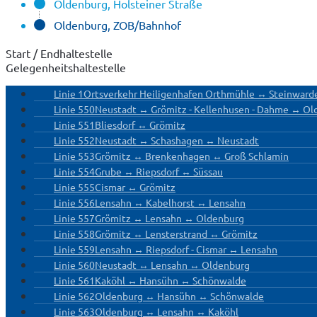
Oldenburg, Holsteiner Straße
Oldenburg, ZOB/Bahnhof
Start / Endhaltestelle
Gelegenheitshaltestelle
Linie 1
Ortsverkehr Heiligenhafen Orthmühle ↔ Steinward
Linie 550
Neustadt ↔ Grömitz - Kellenhusen - Dahme ↔ Ol
Linie 551
Bliesdorf ↔ Grömitz
Linie 552
Neustadt ↔ Schashagen ↔ Neustadt
Linie 553
Grömitz ↔ Brenkenhagen ↔ Groß Schlamin
Linie 554
Grube ↔ Riepsdorf ↔ Süssau
Linie 555
Cismar ↔ Grömitz
Linie 556
Lensahn ↔ Kabelhorst ↔ Lensahn
Linie 557
Grömitz ↔ Lensahn ↔ Oldenburg
Linie 558
Grömitz ↔ Lensterstrand ↔ Grömitz
Linie 559
Lensahn ↔ Riepsdorf - Cismar ↔ Lensahn
Linie 560
Neustadt ↔ Lensahn ↔ Oldenburg
Linie 561
Kaköhl ↔ Hansühn ↔ Schönwalde
Linie 562
Oldenburg ↔ Hansühn ↔ Schönwalde
Linie 563
Oldenburg ↔ Lensahn ↔ Kaköhl