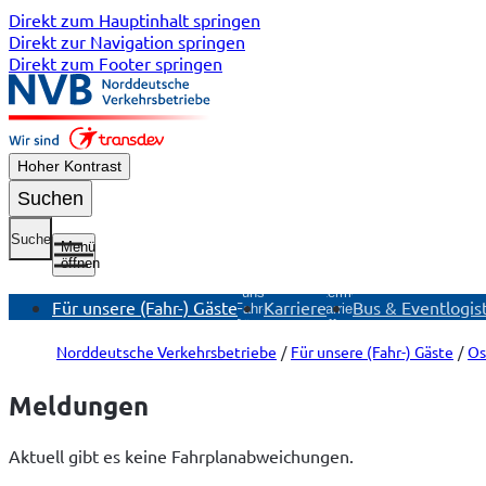
Direkt zum Hauptinhalt springen
Direkt zur Navigation springen
Direkt zum Footer springen
Hoher Kontrast
Suchen
Suche
Menü
öffnen
Untermenü
Für unsere
Untermenü
Für unsere (Fahr-) Gäste
Karriere
Bus & Eventlogist
(Fahr-)
Karriere
E
Gäste
öffnen
öffnen
Norddeutsche Verkehrsbetriebe
Für unsere (Fahr-) Gäste
Os
Meldungen
Aktuell gibt es keine Fahrplanabweichungen.