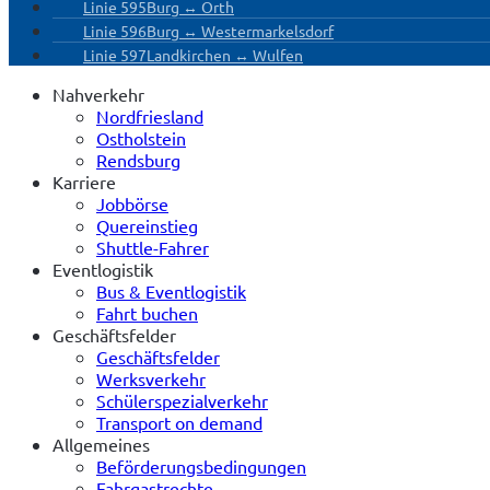
Linie 595
Burg ↔ Orth
Linie 596
Burg ↔ Westermarkelsdorf
Linie 597
Landkirchen ↔ Wulfen
Nahverkehr
Nordfriesland
Ostholstein
Rendsburg
Karriere
Jobbörse
Quereinstieg
Shuttle-Fahrer
Eventlogistik
Bus & Eventlogistik
Fahrt buchen
Geschäftsfelder
Geschäftsfelder
Werksverkehr
Schülerspezialverkehr
Transport on demand
Allgemeines
Beförderungsbedingungen
Fahrgastrechte